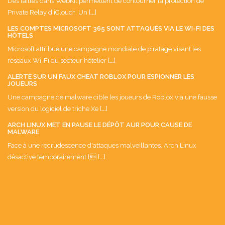
Des failles dans WebKit permettent de contourner la protection de
Private Relay d'iCloud+. Un [
...
]
LES COMPTES MICROSOFT 365 SONT ATTAQUÉS VIA LE WI-FI DES
HÔTELS
Microsoft attribue une campagne mondiale de piratage visant les
réseaux Wi-Fi du secteur hôtelier [
...
]
ALERTE SUR UN FAUX CHEAT ROBLOX POUR ESPIONNER LES
JOUEURS
Une campagne de malware cible les joueurs de Roblox via une fausse
version du logiciel de triche Xe [
...
]
ARCH LINUX MET EN PAUSE LE DÉPÔT AUR POUR CAUSE DE
MALWARE
Face à une recrudescence d'attaques malveillantes, Arch Linux
désactive temporairement l [
...
]