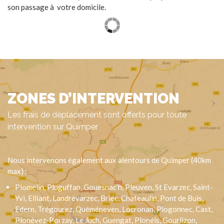
son passage à votre domicile.
ZONES D’INTERVENTION
Les frais de déplacement sont offerts pour toute
intervention sur Quimper
Nous intervenons également aux alentours de Quimper (40km
max) :
Plomelin, Pluguffan, Gouesnac’h, Pleuven, St Evarzec, Saint-
Yvi, Elliant, Landrévarzec, Briec, Chateaulin, Pont de Buis,
Edern, Trégourez, Quéméneven, Locronan, Plogonnec, Cast,
Plonévez-Porzay, Le Juch, Guengat, Plonéis, Gourlizon,